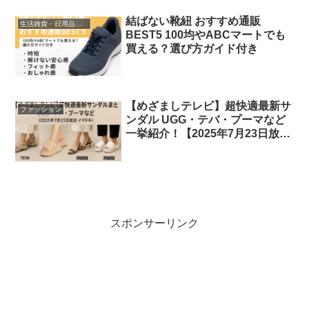
結ばない靴紐 おすすめ通販
生活雑貨・日用品・家具
BEST5 100均やABCマートでも
買える？選び方ガイド付き
【めざましテレビ】超快適最新サ
ファッション
ンダル UGG・テバ・プーマなど
一挙紹介！【2025年7月23日放送
イマドキ】
スポンサーリンク