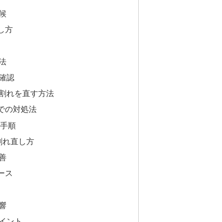
候
し方
法
確認
割れを直す方法
での対処法
善手順
音割れ直し方
善
ース
響
イント