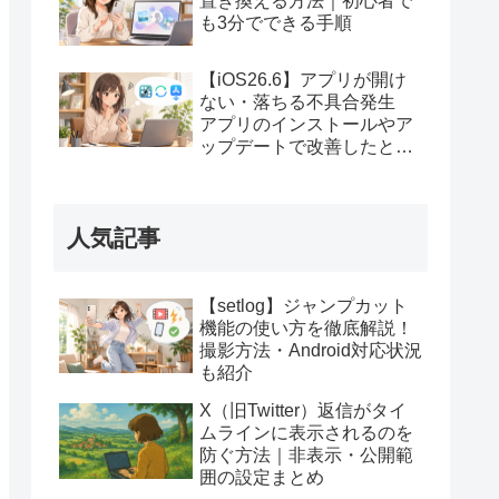
置き換える方法｜初心者で
も3分でできる手順
【iOS26.6】アプリが開け
ない・落ちる不具合発生
アプリのインストールやア
ップデートで改善したとの
報告
人気記事
【setlog】ジャンプカット
機能の使い方を徹底解説！
撮影方法・Android対応状況
も紹介
X（旧Twitter）返信がタイ
ムラインに表示されるのを
防ぐ方法｜非表示・公開範
囲の設定まとめ