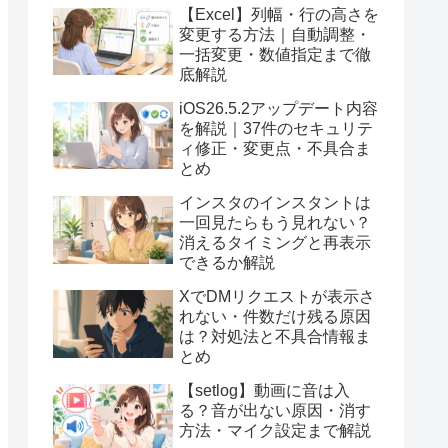
【Excel】列幅・行の高さを
変更する方法｜自動調整・
一括変更・数値指定まで徹
底解説
iOS26.5.2アップデート内容
を解説｜37件のセキュリテ
ィ修正・変更点・不具合ま
とめ
インスタのインスタントは
一回見たらもう見れない？
消えるタイミングと再表示
できるか解説
XでDMリクエストが表示さ
れない・件数だけ残る原因
は？対処法と不具合情報ま
とめ
【setlog】動画に音は入
る？音が出ない原因・消す
方法・マイク設定まで解説