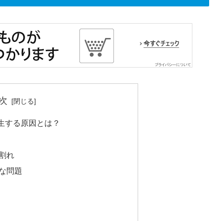
次
生する原因とは？
割れ
な問題