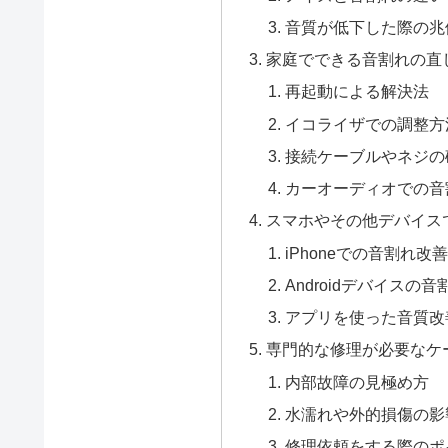
音質が低下した際の兆
家庭でできる音割れの直
再起動による解決法
イコライザでの調整方
接続ケーブルやネジの
カーオーディオでの音
スマホやその他デバイス
iPhoneでの音割れ改
Androidデバイスの
アプリを使った音質改
専門的な修理が必要なケ
内部故障の見極め方
水濡れや外的損傷の影
修理依頼をする際のポ