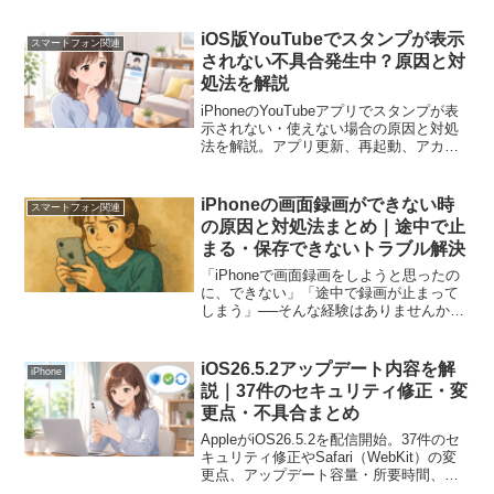
サポートが順次終了し、利用継続にはア
プリやOSのアップデートが必要になって
iOS版YouTubeでスタンプが表示
スマートフォン関連
いま...
されない不具合発生中？原因と対
処法を解説
iPhoneのYouTubeアプリでスタンプが表
示されない・使えない場合の原因と対処
法を解説。アプリ更新、再起動、アカウ
ント確認、SafariやChromeでデスクトッ
プ表示に切り替える方法も紹介します。
iPhoneの画面録画ができない時
スマートフォン関連
の原因と対処法まとめ｜途中で止
まる・保存できないトラブル解決
「iPhoneで画面録画をしようと思ったの
に、できない」「途中で録画が止まって
しまう」──そんな経験はありませんか？
本記事では、iPhoneの画面録画ができな
い原因と解決策をわかりやすく解説しま
す。さらに、録画が途切れないための予
iOS26.5.2アップデート内容を解
iPhone
防策や、録...
説｜37件のセキュリティ修正・変
更点・不具合まとめ
AppleがiOS26.5.2を配信開始。37件のセ
キュリティ修正やSafari（WebKit）の変
更点、アップデート容量・所要時間、現
在報告されている不具合、バッテリー消