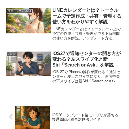
費への対処法まで詳しく解説します。
LINEカレンダーとは？トークル
スマートフォン関連
ームで予定作成・共有・管理する
使い方をわかりやすく解説
LINEカレンダーとは？トークルーム上で
予定の作成・共有・管理ができる新機能
の使い方を解説。アップデート方法、通
知機能、個人用カレンダーと共有カレン
ダーの違い、表示されない時の確認ポイ
ントもまとめました。
iOS27で通知センターの開き方が
iPhone
変わる？左スワイプ化と新
Siri「Search or Ask」を解説
iOS 27でiPhoneの操作が変わる？通知セ
ンターが左上スワイプになり、画面中央
の下スワイプは新Siri「Search or Ask」
になる可能性をわかりやすく解説しま
す。
iOS26アップデート後にアプリが落ちる
共通原因と総合対処法ガイド