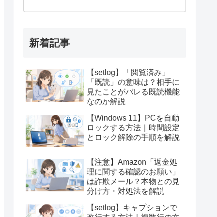
新着記事
【setlog】「閲覧済み」
「既読」の意味は？相手に
見たことがバレる既読機能
なのか解説
【Windows 11】PCを自動
ロックする方法｜時間設定
とロック解除の手順を解説
【注意】Amazon「返金処
理に関する確認のお願い」
は詐欺メール？本物との見
分け方・対処法を解説
【setlog】キャプションで