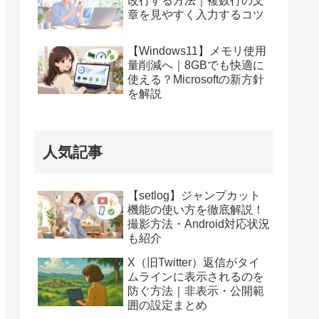
改行する方法｜複数行の文
章を見やすく入力するコツ
【Windows11】メモリ使用
量削減へ｜8GBでも快適に
使える？Microsoftの新方針
を解説
人気記事
【setlog】ジャンプカット
機能の使い方を徹底解説！
撮影方法・Android対応状況
も紹介
X（旧Twitter）返信がタイ
ムラインに表示されるのを
防ぐ方法｜非表示・公開範
囲の設定まとめ