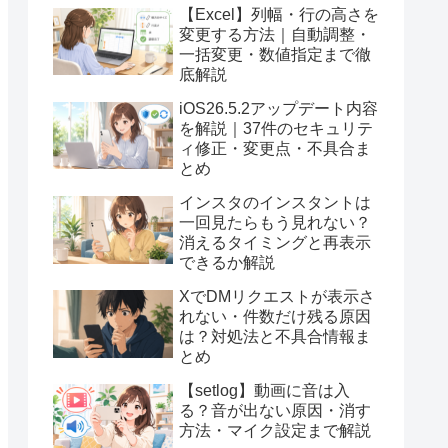
【Excel】列幅・行の高さを
変更する方法｜自動調整・
一括変更・数値指定まで徹
底解説
iOS26.5.2アップデート内容
を解説｜37件のセキュリテ
ィ修正・変更点・不具合ま
とめ
インスタのインスタントは
一回見たらもう見れない？
消えるタイミングと再表示
できるか解説
XでDMリクエストが表示さ
れない・件数だけ残る原因
は？対処法と不具合情報ま
とめ
【setlog】動画に音は入
る？音が出ない原因・消す
方法・マイク設定まで解説