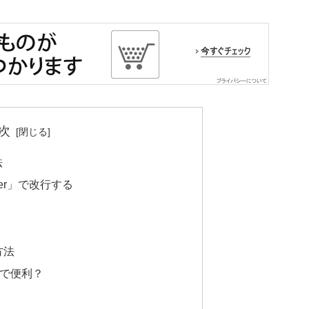
次
法
nter」で改行する
方法
で便利？